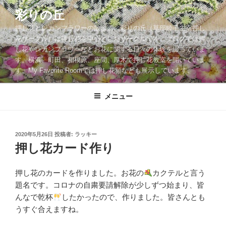
コ
彩りの丘
ン
押し花とレカンフラワーの散歩道。彩りの丘（草部睦子主宰押し
テ
花サークル）は押し花を中心としたサークルです。ブログでは押
ン
し花やレカンフラワーなどお花に関する日々の体験を綴っていま
ツ
す。横浜、町田、相模原、座間、厚木で押し花教室を開いていま
へ
す。My Favorite Roomでは押し花額なども展示しています。
ス
キ
メニュー
ッ
プ
投
2020年5月26日
投稿者:
ラッキー
稿
押し花カード作り
日:
押し花のカードを作りました。お花の
カクテルと言う
題名です。コロナの自粛要請解除が少しずつ始まり、皆
んなで乾杯
したかったので、作りました。皆さんとも
うすぐ合えますね。