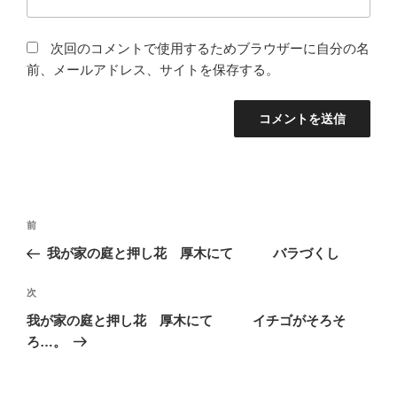
次回のコメントで使用するためブラウザーに自分の名
前、メールアドレス、サイトを保存する。
投
前
前
稿
の
我が家の庭と押し花 厚木にて バラづくし
ナ
投
ビ
稿
次
次
ゲ
の
我が家の庭と押し花 厚木にて イチゴがそろそ
投
ー
ろ…。
稿
シ
ョ