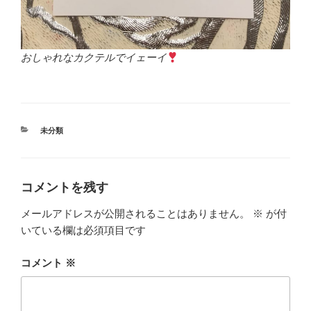
おしゃれなカクテルでイェーイ
カ
未分類
テ
ゴ
リ
ー
コメントを残す
メールアドレスが公開されることはありません。
※
が付
いている欄は必須項目です
コメント
※