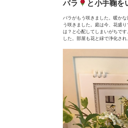
バラ
と小手鞠を
日:
バラがもう咲きました。暖かな
う咲きました。庭は今、花盛り
は？と心配してしまいがちです
した。部屋も花と緑で浄化され