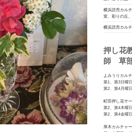
横浜読売カル
室、彩りの丘
横浜読売カル
押し花
師 草
よみうりカル
第1、第3日曜日
第2、第4月曜日
町田押し花サ
第2、第4木曜日
第2、第4金曜日
厚木カルチャ