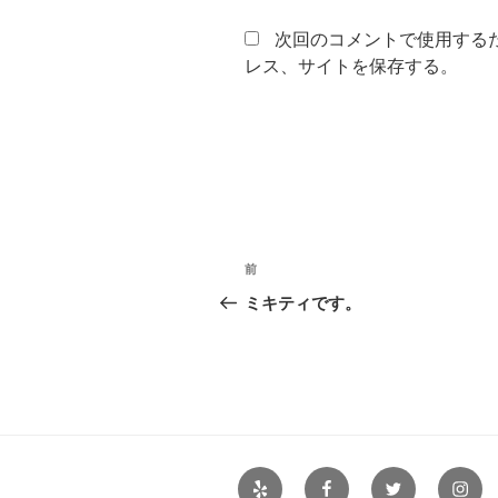
次回のコメントで使用する
レス、サイトを保存する。
投
前
前
稿
の
ミキティです。
投
ナ
稿
ビ
ゲ
ー
Yelp
Facebook
Twitter
Insta