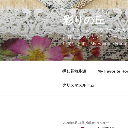
コ
ン
テ
彩りの丘
ン
押し花とレカンフラワーの散歩
ツ
は押し花やレカンフラワーなど
へ
いています。My Favorite
ス
キ
ッ
プ
押し花散歩道
My Favorite R
クリスマスルーム
投
2020年4月24日
投稿者:
ラッキー
稿