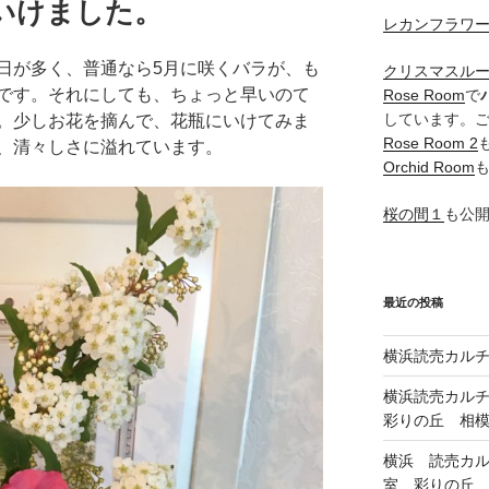
いけました。
レカンフラワ
日が多く、普通なら5月に咲くバラが、も
クリスマスル
です。それにしても、ちょっと早いのて
Rose Room
で
しています。
。少しお花を摘んで、花瓶にいけてみま
Rose Room 2
、清々しさに溢れています。
Orchid Room
桜の間１
も公
最近の投稿
横浜読売カル
横浜読売カル
彩りの丘 相
横浜 読売カ
室、彩りの丘