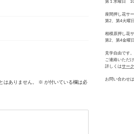
第１水曜日 10:
座間押し花サ
第2、第4火曜日
相模原押し花
第2、第4金曜日
見学自由です
ご連絡いただ
詳しくは
サー
お問い合わせ
とはありません。
※
が付いている欄は必