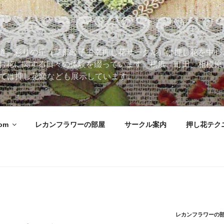
道。彩りの丘（草部睦子主宰押し花サークル）は押し花を中心
お花に関する日々の体験を綴っています。横浜、町田、相模原
 Roomでは押し花額なども展示しています。
oom
レカンフラワーの部屋
サークル案内
押し花テク
レカンフラワーの