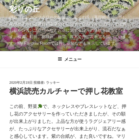
コ
彩りの丘
ン
押し花とレカンフラワーの散歩道。彩りの丘（草部睦子主宰押し
テ
花サークル）は押し花を中心としたサークルです。ブログでは押
ン
し花やレカンフラワーなどお花に関する日々の体験を綴っていま
ツ
す。横浜、町田、相模原、座間、厚木で押し花教室を開いていま
へ
す。My Favorite Roomでは押し花額なども展示しています。
ス
キ
メニュー
ッ
プ
投
2020年2月19日
投稿者:
ラッキー
稿
横浜読売カルチャーで押し花教室
日:
この前、野菜
で、ネックレスやブレスレットなど、押
し花のアクセサリーを作っていただきましたが、その額
が出来上がりました。上品な方が使うラグジェアリー感
が、たっぷりなアクセサリーが出来上がり、流石だなぁ
と感心しています。紫の台紙が、また良いですね。マリ