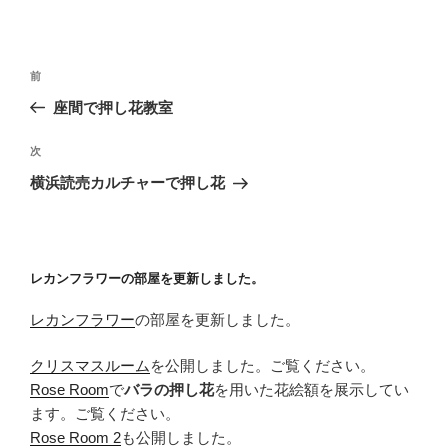
投
前
前
稿
の
座間で押し花教室
ナ
投
ビ
稿
次
次
ゲ
の
横浜読売カルチャーで押し花
投
ー
稿
シ
ョ
レカンフラワーの部屋を更新しました。
ン
レカンフラワー
の部屋を更新しました。
クリスマスルーム
を公開しました。ご覧ください。
Rose Room
で
バラの押し花
を用いた花絵額を展示してい
ます。ご覧ください。
Rose Room 2
も公開しました。