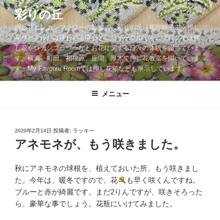
コ
彩りの丘
ン
押し花とレカンフラワーの散歩道。彩りの丘（草部睦子主宰押し
テ
花サークル）は押し花を中心としたサークルです。ブログでは押
ン
し花やレカンフラワーなどお花に関する日々の体験を綴っていま
ツ
す。横浜、町田、相模原、座間、厚木で押し花教室を開いていま
へ
す。My Favorite Roomでは押し花額なども展示しています。
ス
キ
メニュー
ッ
プ
投
2020年2月14日
投稿者:
ラッキー
稿
アネモネが、もう咲きました。
日:
秋にアネモネの球根を、植えておいた所、もう咲きまし
た。今年は、暖冬ですので、花
も早く咲くんですね。
ブルーと赤が綺麗です。まだ2りんですが、咲きそろった
ら、豪華な事でしょう。花瓶にいけてみました。