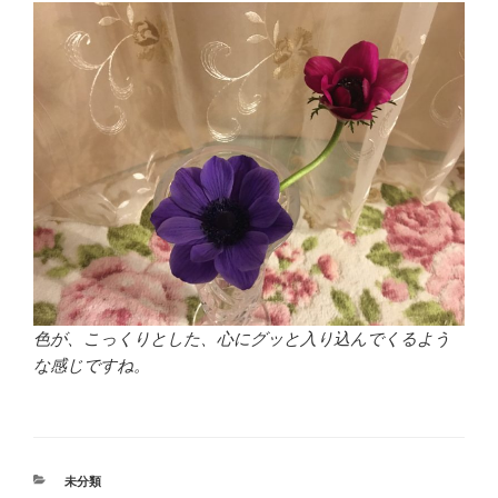
色が、こっくりとした、心にグッと入り込んでくるよう
な感じですね。
カ
未分類