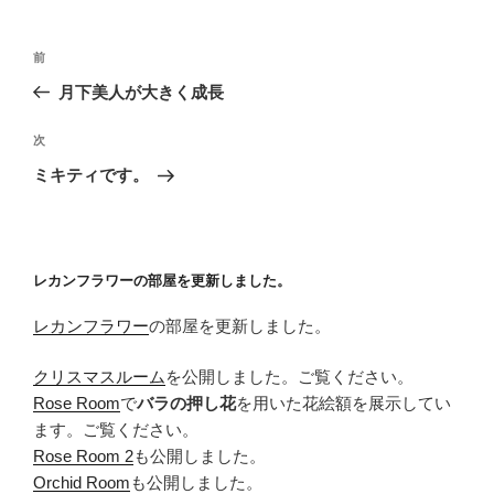
投
前
前
稿
の
月下美人が大きく成長
ナ
投
ビ
稿
次
次
ゲ
の
ミキティです。
投
ー
稿
シ
ョ
レカンフラワーの部屋を更新しました。
ン
レカンフラワー
の部屋を更新しました。
クリスマスルーム
を公開しました。ご覧ください。
Rose Room
で
バラの押し花
を用いた花絵額を展示してい
ます。ご覧ください。
Rose Room 2
も公開しました。
Orchid Room
も公開しました。