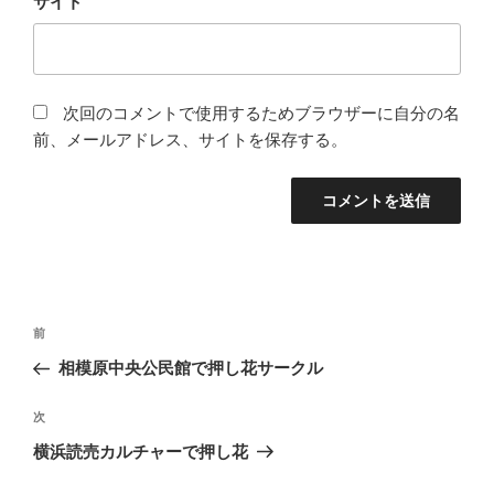
サイト
次回のコメントで使用するためブラウザーに自分の名
前、メールアドレス、サイトを保存する。
投
前
前
稿
の
相模原中央公民館で押し花サークル
ナ
投
ビ
稿
次
次
ゲ
の
横浜読売カルチャーで押し花
投
ー