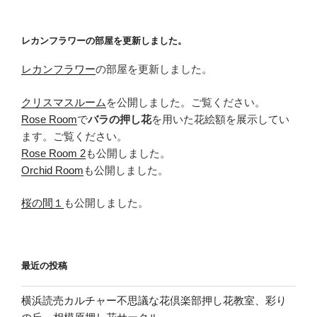
稿
シ
ョ
レカンフラワーの部屋を更新しました。
ン
レカンフラワー
の部屋を更新しました。
クリスマスルーム
を公開しました。ご覧ください。
Rose Room
で
バラの押し花
を用いた花絵額を展示してい
ます。ご覧ください。
Rose Room 2
も公開しました。
Orchid Room
も公開しました。
桜の間１
も公開しました。
最近の投稿
横浜読売カルチャー不思議な花倶楽部押し花教室、彩り