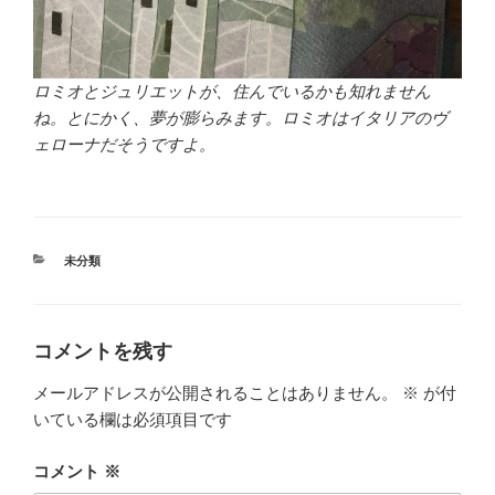
ロミオとジュリエットが、住んでいるかも知れません
ね。とにかく、夢が膨らみます。ロミオはイタリアのヴ
ェローナだそうですよ。
カ
未分類
テ
ゴ
リ
ー
コメントを残す
メールアドレスが公開されることはありません。
※
が付
いている欄は必須項目です
コメント
※