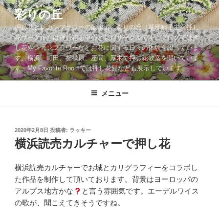
コ
彩りの丘
ン
押し花とレカンフラワーの散歩道。彩りの丘（草部睦子主宰押し
テ
花サークル）は押し花を中心としたサークルです。ブログでは押
ン
し花やレカンフラワーなどお花に関する日々の体験を綴っていま
ツ
す。横浜、町田、相模原、座間、厚木で押し花教室を開いていま
へ
す。My Favorite Roomでは押し花額なども展示しています。
ス
キ
メニュー
ッ
プ
投
2020年2月8日
投稿者:
ラッキー
稿
横浜読売カルチャーで押し花
日:
横浜読売カルチャーでお城とカリグラフィーをコラボし
た作品を制作して頂いております。背景はヨーロッパの
アルプス地方かな
と言う雰囲気です。エーデルワイス
の歌が、聞こえてきそうですね。