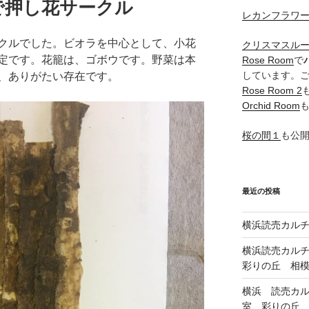
で押し花サークル
レカンフラワ
クルでした。ビオラを中心として、小花
クリスマスル
定です。花籠は、ゴボウです。野菜は本
Rose Room
で
しています。
、ありがたい存在です。
Rose Room 2
Orchid Room
桜の間１
も公
最近の投稿
横浜読売カル
横浜読売カル
彩りの丘 相
横浜 読売カ
室、彩りの丘