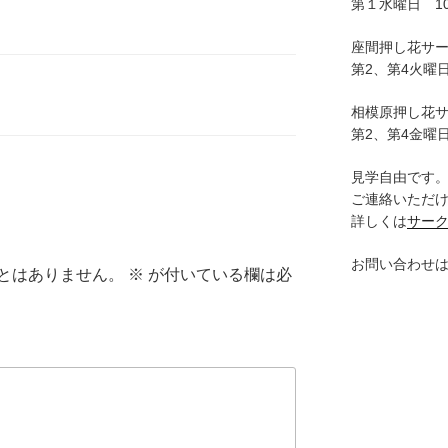
第１水曜日 10:
座間押し花サ
第2、第4火曜日
相模原押し花
第2、第4金曜日
見学自由です
ご連絡いただ
詳しくは
サー
お問い合わせ
とはありません。
※
が付いている欄は必