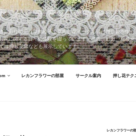
道。彩りの丘（草部睦子主宰押し花サークル）は押し花を中心
お花に関する日々の体験を綴っています。横浜、町田、相模原
 Roomでは押し花額なども展示しています。
oom
レカンフラワーの部屋
サークル案内
押し花テク
レカンフラワーの