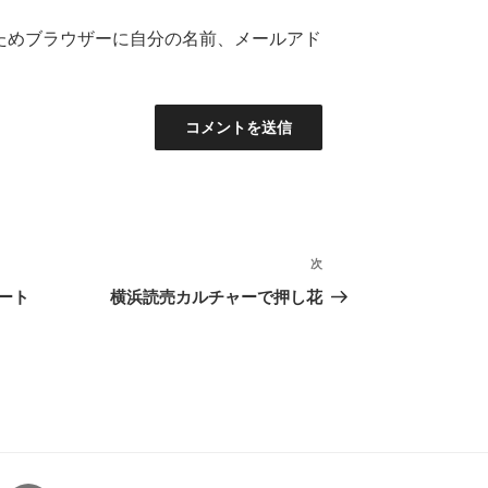
ためブラウザーに自分の名前、メールアド
次
次
の
ート
横浜読売カルチャーで押し花
投
稿