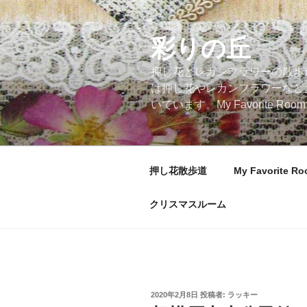
コ
ン
テ
彩りの丘
ン
押し花とレカンフラワーの散歩
ツ
は押し花やレカンフラワーなど
へ
いています。My Favorite
ス
キ
ッ
プ
押し花散歩道
My Favorite R
クリスマスルーム
投
2020年2月8日
投稿者:
ラッキー
稿