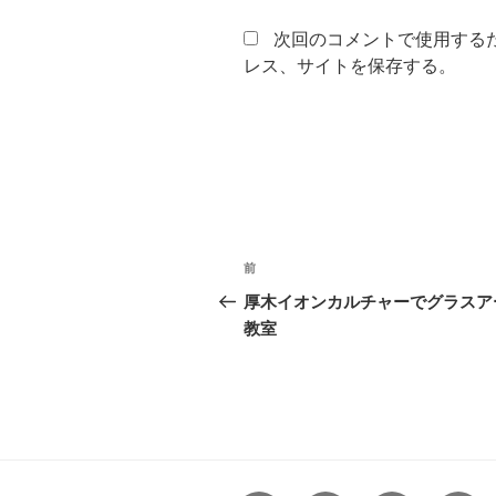
次回のコメントで使用する
レス、サイトを保存する。
投
前
前
稿
の
厚木イオンカルチャーでグラスア
投
教室
ナ
稿
ビ
ゲ
ー