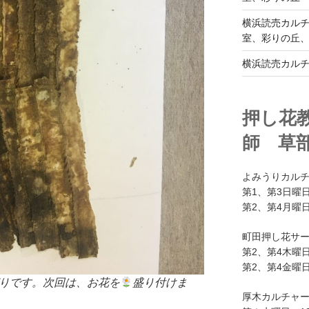
横浜読売カル
室、彩りの丘
横浜読売カル
押し花
師 草
よみうりカル
第1、第3日曜日
第2、第4月曜日
町田押し花サ
第2、第4木曜日
第2、第4金曜日
りです。次回は、お花を
盛り付けま
厚木カルチャ