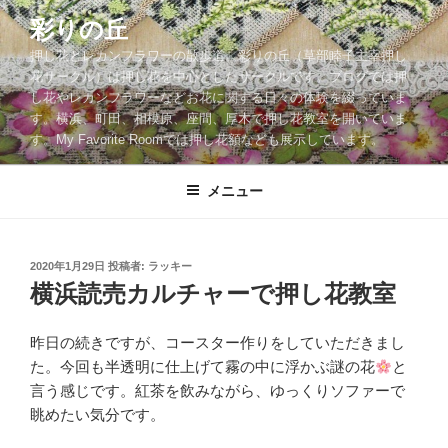
コ
彩りの丘
ン
押し花とレカンフラワーの散歩道。彩りの丘（草部睦子主宰押し
テ
花サークル）は押し花を中心としたサークルです。ブログでは押
ン
し花やレカンフラワーなどお花に関する日々の体験を綴っていま
ツ
す。横浜、町田、相模原、座間、厚木で押し花教室を開いていま
へ
す。My Favorite Roomでは押し花額なども展示しています。
ス
キ
メニュー
ッ
プ
投
2020年1月29日
投稿者:
ラッキー
稿
横浜読売カルチャーで押し花教室
日:
昨日の続きですが、コースター作りをしていただきまし
た。今回も半透明に仕上げて霧の中に浮かぶ謎の花
と
言う感じです。紅茶を飲みながら、ゆっくりソファーで
眺めたい気分です。