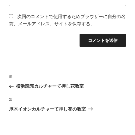
次回のコメントで使用するためブラウザーに自分の名
前、メールアドレス、サイトを保存する。
投
前
前
稿
の
横浜読売カルチャーて押し花教室
ナ
投
ビ
稿
次
次
ゲ
の
厚木イオンカルチャーて押し花の教室
投
ー
稿
シ
ョ