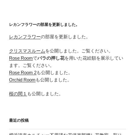
稿
シ
ョ
ン
レカンフラワーの部屋を更新しました。
レカンフラワー
の部屋を更新しました。
クリスマスルーム
を公開しました。ご覧ください。
Rose Room
で
バラの押し花
を用いた花絵額を展示してい
ます。ご覧ください。
Rose Room 2
も公開しました。
Orchid Room
も公開しました。
桜の間１
も公開しました。
最近の投稿