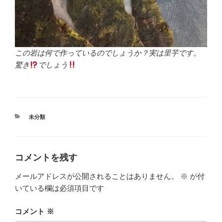
この岩は何で作っているのでしょうか？実は里芋です。
驚き
でしょう
カ
未分類
テ
ゴ
リ
ー
コメントを残す
メールアドレスが公開されることはありません。
※
が付
いている欄は必須項目です
コメント
※