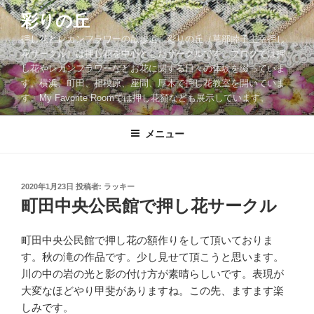
コ
彩りの丘
ン
押し花とレカンフラワーの散歩道。彩りの丘（草部睦子主宰押し
テ
花サークル）は押し花を中心としたサークルです。ブログでは押
ン
し花やレカンフラワーなどお花に関する日々の体験を綴っていま
ツ
す。横浜、町田、相模原、座間、厚木で押し花教室を開いていま
へ
す。My Favorite Roomでは押し花額なども展示しています。
ス
キ
メニュー
ッ
プ
投
2020年1月23日
投稿者:
ラッキー
稿
町田中央公民館で押し花サークル
日:
町田中央公民館で押し花の額作りをして頂いておりま
す。秋の滝の作品です。少し見せて頂こうと思います。
川の中の岩の光と影の付け方が素晴らしいです。表現が
大変なほどやり甲斐がありますね。この先、ますます楽
しみです。