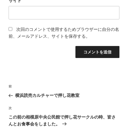
サイト
次回のコメントで使用するためブラウザーに自分の名
前、メールアドレス、サイトを保存する。
投
前
前
稿
の
横浜読売カルチャーで押し花教室
ナ
投
ビ
稿
次
次
ゲ
の
この前の相模原中央公民館で押し花サークルの時、皆さ
投
ー
んとお食事会をしました。