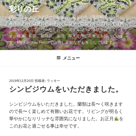
コ
彩りの丘
ン
押し花とレカンフラワーの散歩道。彩りの丘（草部睦子主宰押し
テ
花サークル）は押し花を中心としたサークルです。ブログでは押
ン
し花やレカンフラワーなどお花に関する日々の体験を綴っていま
ツ
す。横浜、町田、相模原、座間、厚木で押し花教室を開いていま
へ
す。My Favorite Roomでは押し花額なども展示しています。
ス
キ
メニュー
ッ
プ
投
2019年12月20日
投稿者:
ラッキー
稿
シンビジウムをいただきました。
日:
シンビジウムをいただきました。蘭類は長〜く咲きます
ので長〜く楽しめて有難いお花です。リビングが明るく
華やかになりリッチな雰囲気になりました。お正月
を
このお花と過ごせる事は幸せです。