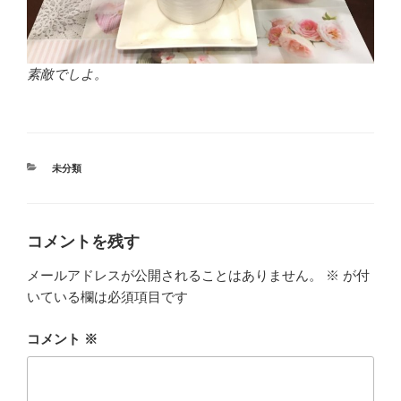
素敵でしよ。
カ
未分類
テ
ゴ
リ
ー
コメントを残す
メールアドレスが公開されることはありません。
※
が付
いている欄は必須項目です
コメント
※