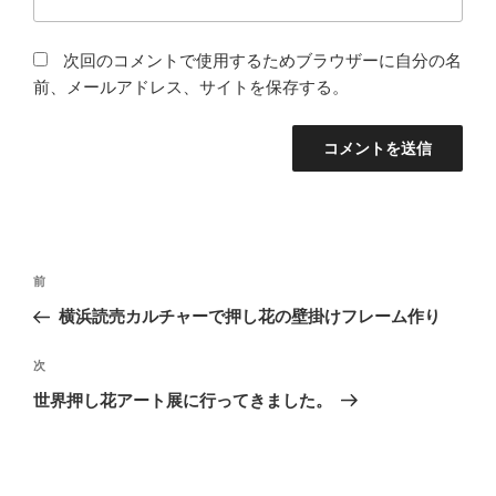
次回のコメントで使用するためブラウザーに自分の名
前、メールアドレス、サイトを保存する。
投
前
前
稿
の
横浜読売カルチャーで押し花の壁掛けフレーム作り
ナ
投
ビ
稿
次
次
ゲ
の
世界押し花アート展に行ってきました。
投
ー
稿
シ
ョ