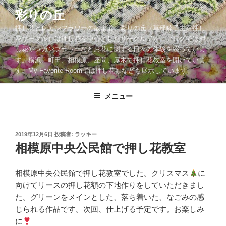
コ
彩りの丘
ン
押し花とレカンフラワーの散歩道。彩りの丘（草部睦子主宰押し
テ
花サークル）は押し花を中心としたサークルです。ブログでは押
ン
し花やレカンフラワーなどお花に関する日々の体験を綴っていま
ツ
す。横浜、町田、相模原、座間、厚木で押し花教室を開いていま
へ
す。My Favorite Roomでは押し花額なども展示しています。
ス
キ
メニュー
ッ
プ
投
2019年12月6日
投稿者:
ラッキー
稿
相模原中央公民館で押し花教室
日:
相模原中央公民館で押し花教室でした。クリスマス
に
向けてリースの押し花額の下地作りをしていただきまし
た。グリーンをメインとした、落ち着いた、なごみの感
じられる作品です。次回、仕上げる予定です。お楽しみ
に