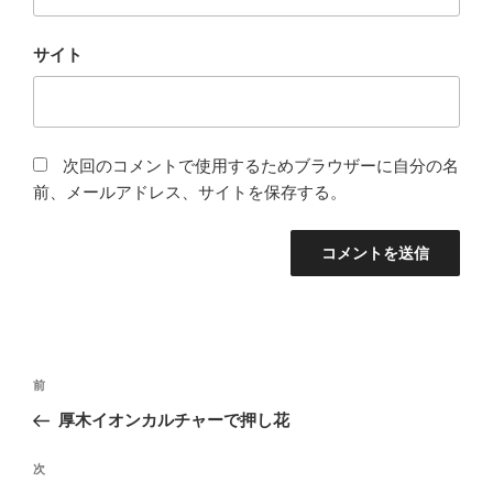
サイト
次回のコメントで使用するためブラウザーに自分の名
前、メールアドレス、サイトを保存する。
投
前
前
稿
の
厚木イオンカルチャーで押し花
ナ
投
ビ
稿
次
次