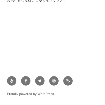
Yelp
Facebook
Twitter
Instagram
サ
ー
ク
Proudly powered by WordPress
ル
案