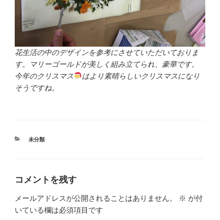
花生活の中のデザインを参考にさせていただいておりま
す。マリーゴールドが美しく組み立てられ、豪華です。
今年のクリスマス
はより素晴らしいクリスマスになり
そうですね。
カ
未分類
テ
ゴ
リ
ー
コメントを残す
メールアドレスが公開されることはありません。
※
が付
いている欄は必須項目です