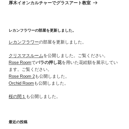
ゲ
の
厚木イオンカルチャーでグラスアート教室
投
ー
稿
シ
ョ
レカンフラワーの部屋を更新しました。
ン
レカンフラワー
の部屋を更新しました。
クリスマスルーム
を公開しました。ご覧ください。
Rose Room
で
バラの押し花
を用いた花絵額を展示してい
ます。ご覧ください。
Rose Room 2
も公開しました。
Orchid Room
も公開しました。
桜の間１
も公開しました。
最近の投稿