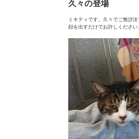
久々の登場
日:
ミキティです。久々でご無沙汰
顔を出すだけでお許しください