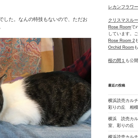
レカンフラワ
でした。なんの特技もないので、ただお
クリスマスル
。
Rose Room
で
しています。
Rose Room 2
Orchid Room
桜の間１
も公
最近の投稿
横浜読売カル
彩りの丘 相
横浜 読売カ
室、彩りの丘
横浜読売カル