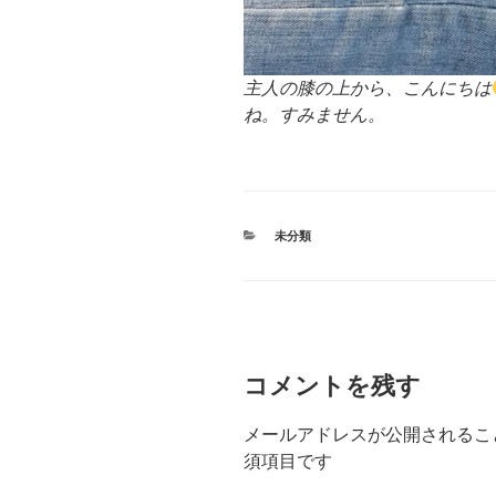
主人の膝の上から、こんにちは
ね。すみません。
カ
未分類
テ
ゴ
リ
ー
コメントを残す
メールアドレスが公開されるこ
須項目です