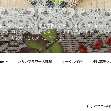
道。彩りの丘（草部睦子主宰押し花サークル）は押し花を中心
お花に関する日々の体験を綴っています。横浜、町田、相模原
 Roomでは押し花額なども展示しています。
oom
レカンフラワーの部屋
サークル案内
押し花テク
レカンフラワーの