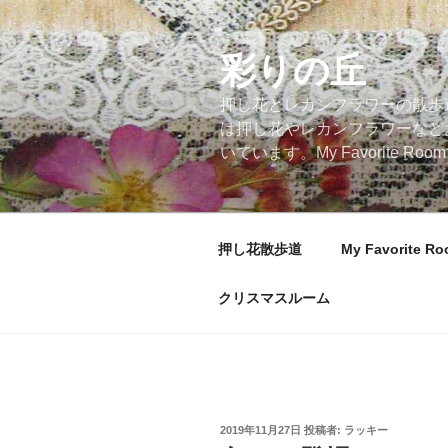
コ
ン
テ
彩りの丘
ン
押し花とレカンフラワーの散歩
ツ
は押し花やレカンフラワーなど
へ
いています。My Favorite
ス
キ
ッ
プ
押し花散歩道
My Favorite R
クリスマスルーム
投
2019年11月27日
投稿者:
ラッキー
稿