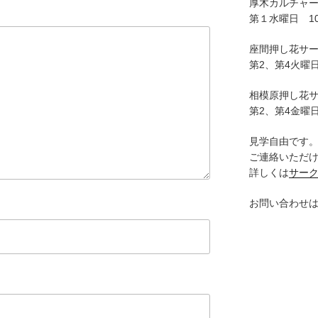
厚木カルチャ
第１水曜日 10:
座間押し花サ
第2、第4火曜日
相模原押し花
第2、第4金曜日
見学自由です
ご連絡いただ
詳しくは
サー
お問い合わせ