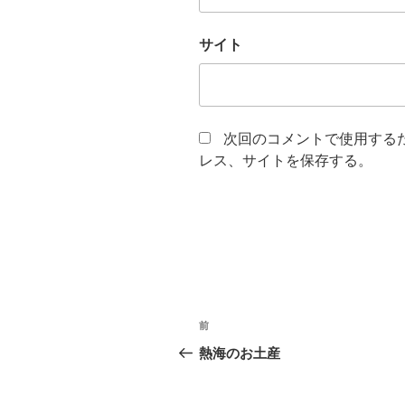
サイト
次回のコメントで使用する
レス、サイトを保存する。
投
前
前
稿
の
熱海のお土産
投
ナ
稿