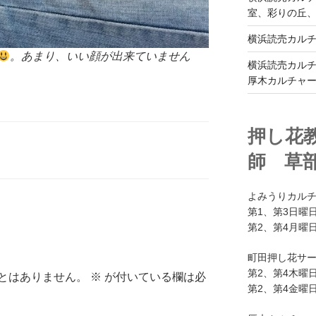
室、彩りの丘
横浜読売カル
。あまり、いい顔が出来ていません
横浜読売カル
厚木カルチャ
押し花
師 草
よみうりカル
第1、第3日曜日
第2、第4月曜日
町田押し花サ
第2、第4木曜日
とはありません。
※
が付いている欄は必
第2、第4金曜日