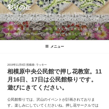
コ
彩りの丘
ン
押し花とレカンフラワーの散歩道。彩りの丘（草部睦子主宰押し
テ
花サークル）は押し花を中心としたサークルです。ブログでは押
ン
し花やレカンフラワーなどお花に関する日々の体験を綴っていま
ツ
す。横浜、町田、相模原、座間、厚木で押し花教室を開いていま
へ
す。My Favorite Roomでは押し花額なども展示しています。
ス
キ
メニュー
ッ
プ
投
2019年11月8日
投稿者:
ラッキー
稿
相模原中央公民館で押し花教室。11
日:
月16日、17日は公民館祭りです。
遊びにきてください。
公民館祭りでは、沢山のイベントが計画されておりま
す。楽しみにしていてくださいね。押し花サークルでは