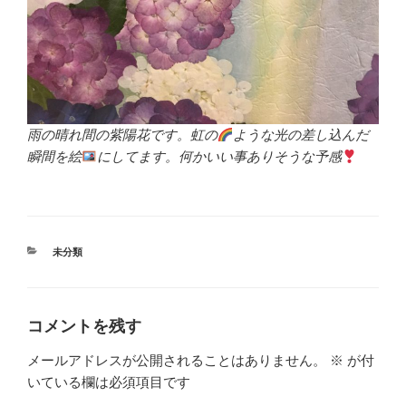
雨の晴れ間の紫陽花です。虹の
ような光の差し込んだ
瞬間を絵
にしてます。何かいい事ありそうな予感
カ
未分類
テ
ゴ
リ
ー
コメントを残す
メールアドレスが公開されることはありません。
※
が付
いている欄は必須項目です