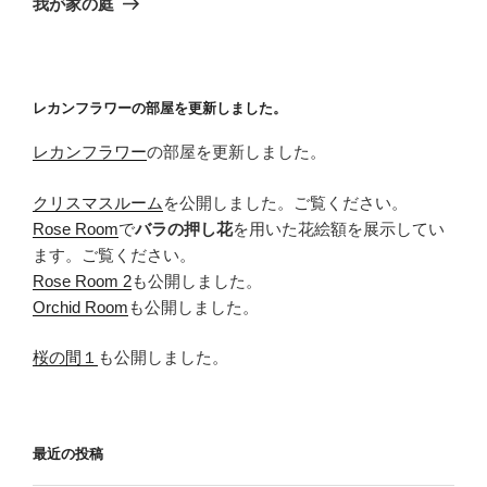
我が家の庭
投
ー
稿
シ
ョ
レカンフラワーの部屋を更新しました。
ン
レカンフラワー
の部屋を更新しました。
クリスマスルーム
を公開しました。ご覧ください。
Rose Room
で
バラの押し花
を用いた花絵額を展示してい
ます。ご覧ください。
Rose Room 2
も公開しました。
Orchid Room
も公開しました。
桜の間１
も公開しました。
最近の投稿