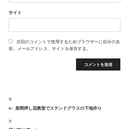
サイト
次回のコメントで使用するためブラウザーに自分の名
前、メールアドレス、サイトを保存する。
投
前
前
稿
の
座間押し花教室でステンドグラスの下地作り
ナ
投
ビ
稿
次
次
ゲ
の