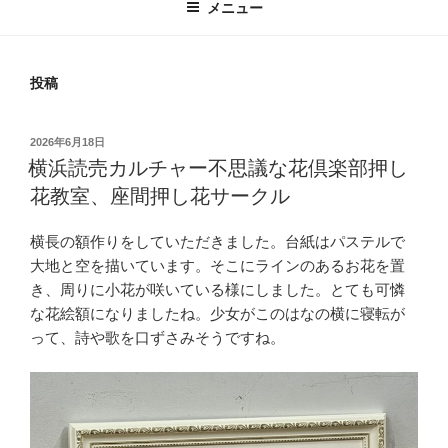
メニュー
投稿
投
2026年6月18日
稿
横浜読売カルチャー不思議な花倶楽部押し
日:
花教室、座間押し花サークル
横長の額作りをしていただきました。台紙はパステルで
大地と空を描いています。そこにラインのあるお花を置
き、周りに小花が咲いている様にしました。とても可憐
な花絵額になりましたね。少女がこのはなの横に寝転が
って、詩や歌を口ずさみそうですね。