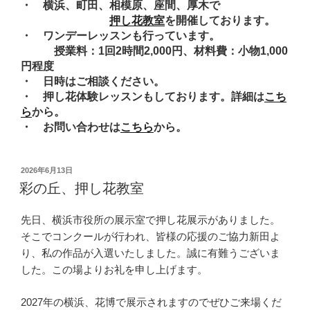
・ 横浜、町田、相模原、座間、厚木で
押し花教室
を開催しております。
・ ワンデーレッスンも行っています。
授業料：1回2時間2,000円、材料費：小物1,000
円程度
・ 日時はご相談ください。
・ 押し花体験レッスンもしております。詳細は
こち
ら
から。
・ お問い合わせは
こちら
から。
投
2026年6月13日
稿
彩の丘、押し花教室
日:
先日、横浜市役所の展示室で押し花展示がありました。
そこでコンクールが行われ、皆様の応援のご協力新田よ
り、私の作品が入選いたしました。誠に有難うございま
した。この場よりお礼を申し上げます。
2027年の横浜、花博で展示されますのでぜひご来場くだ