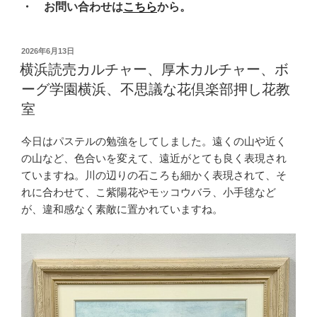
・ お問い合わせは
こちら
から。
投
2026年6月13日
稿
横浜読売カルチャー、厚木カルチャー、ボ
日:
ーグ学園横浜、不思議な花倶楽部押し花教
室
今日はパステルの勉強をしてしました。遠くの山や近く
の山など、色合いを変えて、遠近がとても良く表現され
ていますね。川の辺りの石ころも細かく表現されて、そ
れに合わせて、こ紫陽花やモッコウバラ、小手毬など
が、違和感なく素敵に置かれていますね。