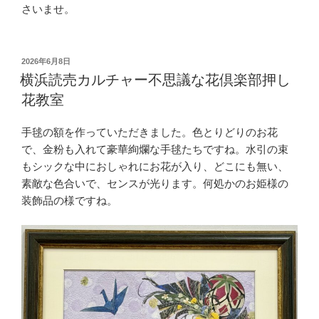
さいませ。
投
2026年6月8日
稿
横浜読売カルチャー不思議な花倶楽部押し
日:
花教室
手毬の額を作っていただきました。色とりどりのお花
で、金粉も入れて豪華絢爛な手毬たちですね。水引の束
もシックな中におしゃれにお花が入り、どこにも無い、
素敵な色合いで、センスが光ります。何処かのお姫様の
装飾品の様ですね。