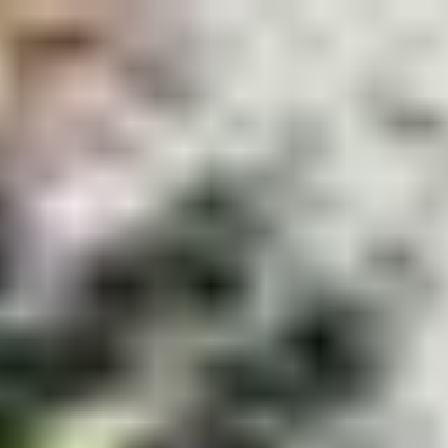
コ
ン
テ
ン
ツ
へ
ス
キ
ッ
プ