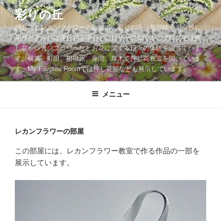
コ
彩りの丘
ン
押し花とレカンフラワーの散歩道。彩りの丘（草部睦子主宰押し
テ
花サークル）は押し花を中心としたサークルです。ブログでは押
ン
し花やレカンフラワーなどお花に関する日々の体験を綴っていま
ツ
す。横浜、町田、相模原、座間、厚木で押し花教室を開いていま
へ
す。My Favorite Roomでは押し花額なども展示しています。
ス
キ
メニュー
ッ
プ
レカンフラワーの部屋
この部屋には、レカンフラワー教室で作る作品の一部を
展示しています。