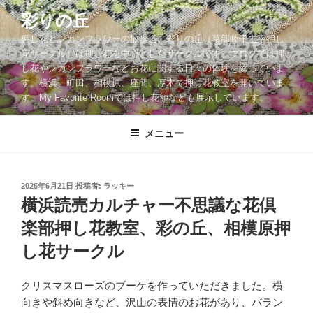
コ
彩りの丘
ン
押し花とレカンフラワーの散歩道。彩りの丘（草部睦子主宰押し
テ
花サークル）は押し花を中心としたサークルです。ブログでは押
ン
し花やレカンフラワーなどお花に関する日々の体験を綴っていま
ツ
す。横浜、町田、相模原、座間、厚木で押し花教室を開いていま
へ
す。My Favorite Roomでは押し花額なども展示しています。
ス
キ
メニュー
ッ
プ
投
2026年6月21日
投稿者:
ラッキー
稿
横浜読売カルチャー不思議な花倶
日:
楽部押し花教室、彩の丘、相模原押
し花サークル
クリスマスローズのブーケを作っていただきました。横
向きや斜め向きなど、沢山の表情のお花があり、バラン